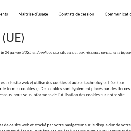
tents
Maîtrise d’usage
Contrats de cession
Communicati
 (UE)
ois le 24 janvier 2025 et s’applique aux citoyens et aux résidents permanents légau
ès : « le site web ») utilise des cookies et autres technologies liées (par
r le terme « cookies »). Des cookies sont également placés par des tierces
sous, nous vous informons de l’utilisation des cookies sur notre site
es de ce site web et stocké par votre navigateur sur le disque dur de votre
y sont stockées peuvent être renvoyées à nos serveurs ou aux serveurs de