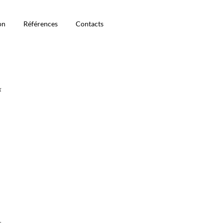
on
Références
Contacts
x
s